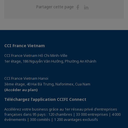
Partager
Partager
Partager cette page
sur
sur
Facebook
Linkedin
CCI France Vietnam
CCI France Vietnam Hô Chi Minh-Ville
1er étage, 186 Nguyễn Văn Hưởng, Phường An Khánh
CCI France Vietnam Hanoi
3ème étage, 40 Hai Bà Trưng, Naforimex, Cua Nam
(Accéder au plan)
Téléchargez l’application CCIFI Connect
Accélérez votre business grâce au 1er réseau privé d'entreprises
françaises dans 95 pays : 120 chambres | 33 000 entreprises | 4 000
événements | 300 comités | 1 200 avantages exclusifs