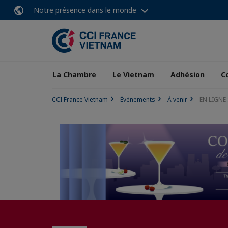
Notre présence dans le monde
La Chambre
Le Vietnam
Adhésion
C
CCI France Vietnam
Événements
À venir
EN LIGNE 