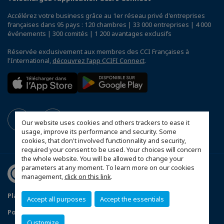
Accélérez votre business grâce au 1er réseau privé d'entreprises
françaises dans 95 pays : 120 chambres | 33 000 entreprises | 4 000
événements | 300 comités | 1 200 avantages exclusifs
Réservée exclusivement aux membres des CCI Françaises à
l'International,
découvrez l'app CCIFI Connect
.
Our website uses cookies and others trackers to ease it
usage, improve its performance and security. Some
cookies, that don't involved functionnality and security,
required your consent to be used. Your choices will concern
the whole website. You will be allowed to change your
parameters at any moment. To learn more on our cookies
management,
click on this link
.
Plan du site
Mentions légales
Accept all purposes
Accept the essentials
Politique de confidentialité
Customize