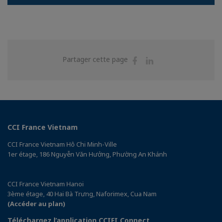
Partager
Partager
Partager cette page
sur
sur
Facebook
Linkedin
CCI France Vietnam
CCI France Vietnam Hô Chi Minh-Ville
1er étage, 186 Nguyễn Văn Hưởng, Phường An Khánh
CCI France Vietnam Hanoi
3ème étage, 40 Hai Bà Trưng, Naforimex, Cua Nam
(Accéder au plan)
Téléchargez l’application CCIFI Connect