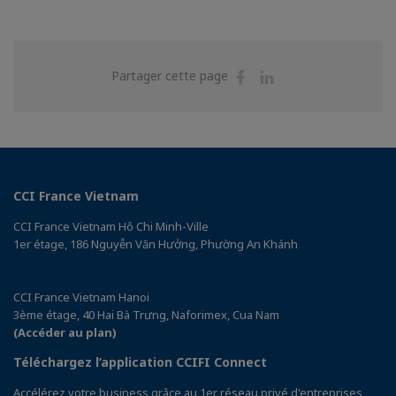
Partager
Partager
Partager cette page
sur
sur
Facebook
Linkedin
CCI France Vietnam
CCI France Vietnam Hô Chi Minh-Ville
1er étage, 186 Nguyễn Văn Hưởng, Phường An Khánh
CCI France Vietnam Hanoi
3ème étage, 40 Hai Bà Trưng, Naforimex, Cua Nam
(Accéder au plan)
Téléchargez l’application CCIFI Connect
Accélérez votre business grâce au 1er réseau privé d'entreprises