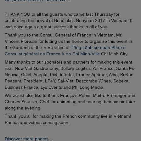
THANK YOU to all the guests who came last Thursday for
celebrating the arrival of Beaujolais Nouveau 2017 in Vietnam! It
was once again a great success thanks to all of you.
Thank you to the Consul General of France in Vietnam, Mr.
Vincent Floreani for letting us the honor to organize this event in
the Gardens of the Residence of
Tổng Lãnh sự quán Pháp /
Consulat général de France à Ho Chi Minh-Ville
Chi Minh City.
Many thanks to our sponsors and partners for making this event
real: New Viet Gastronomy, Bollore Logitics, Air France, Santa Fe,
Neovia, Cniel, Adepta, Fict, Interfel, France Agrimer, Alba, Breton
Peasant, President, LP4Y, Saf-Viet, Descombe Wines, Sopexa,
Business France, Lys Events and Phi Long Media.
We would also like to thank François Robin, Maitre Fromager and
Charles Soussin, Chef for animating and sharing their savoir-faire
along the evening.
Thank you all for making the French community live in Vietnam!
Photos and videos coming soon.
Discover more photos...