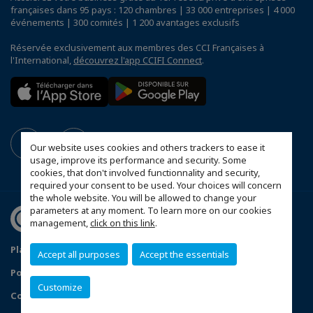
françaises dans 95 pays : 120 chambres | 33 000 entreprises | 4 000
événements | 300 comités | 1 200 avantages exclusifs
Réservée exclusivement aux membres des CCI Françaises à
l'International,
découvrez l'app CCIFI Connect
.
Our website uses cookies and others trackers to ease it
usage, improve its performance and security. Some
cookies, that don't involved functionnality and security,
required your consent to be used. Your choices will concern
the whole website. You will be allowed to change your
parameters at any moment. To learn more on our cookies
management,
click on this link
.
Plan du site
Mentions légales
Accept all purposes
Accept the essentials
Politique de confidentialité
Customize
Configurer vos préférences cookies